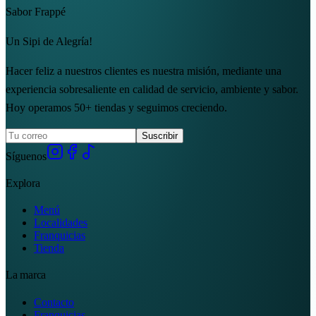
Sabor Frappé
Un Sipi de Alegría!
Hacer feliz a nuestros clientes es nuestra misión, mediante una
experiencia sobresaliente en calidad de servicio, ambiente y sabor.
Hoy operamos 50+ tiendas y seguimos creciendo.
Suscribir
Síguenos
Explora
Menú
Localidades
Franquicias
Tienda
La marca
Contacto
Franquicias