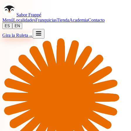
Sabor Frappé
Menú
Localidades
Franquicias
Tienda
Academia
Contacto
ES
EN
Gira la Ruleta
→