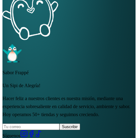
Sabor Frappé
Un Sipi de Alegría!
Hacer feliz a nuestros clientes es nuestra misión, mediante una
experiencia sobresaliente en calidad de servicio, ambiente y sabor.
Hoy operamos 50+ tiendas y seguimos creciendo.
Suscribir
Síguenos