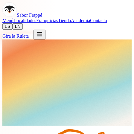
Sabor Frappé
Menú
Localidades
Franquicias
Tienda
Academia
Contacto
ES
EN
Gira la Ruleta
→