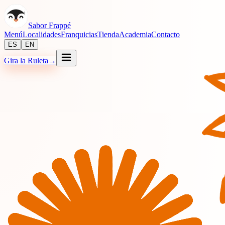
Sabor Frappé
Menú
Localidades
Franquicias
Tienda
Academia
Contacto
ES
EN
Gira la Ruleta
→