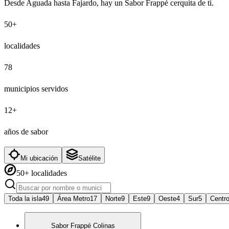
Desde Aguada hasta Fajardo, hay un Sabor Frappé cerquita de ti.
50+
localidades
78
municipios servidos
12+
años de sabor
Mi ubicación
Satélite
50+ localidades
Toda la isla
49
Área Metro
17
Norte
9
Este
9
Oeste
4
Sur
5
Centr
Sabor Frappé Colinas